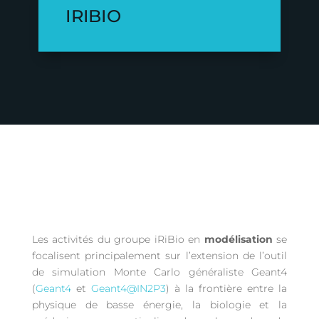
IRIBIO
Les activités du groupe iRiBio en
modélisation
se
focalisent principalement sur l’extension de l’outil
de simulation Monte Carlo généraliste Geant4
(
Geant4
et
Geant4@IN2P3
) à la frontière entre la
physique de basse énergie, la biologie et la