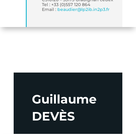
Tel : +33 (0)557 120 864
Email :
beaudier
@
lp2ib.in2p3.fr
Guillaume
DEVÈS