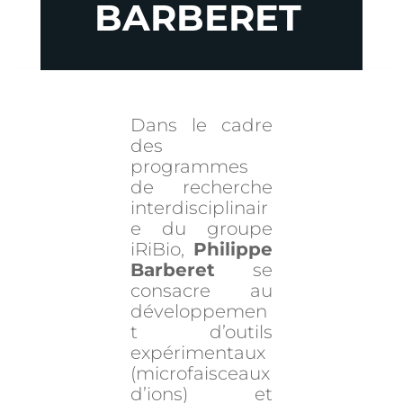
BARBERET
Dans le cadre
des
programmes
de recherche
interdisciplinair
e du groupe
iRiBio,
Philippe
Barberet
se
consacre au
développemen
t d’outils
expérimentaux
(microfaisceaux
d’ions) et