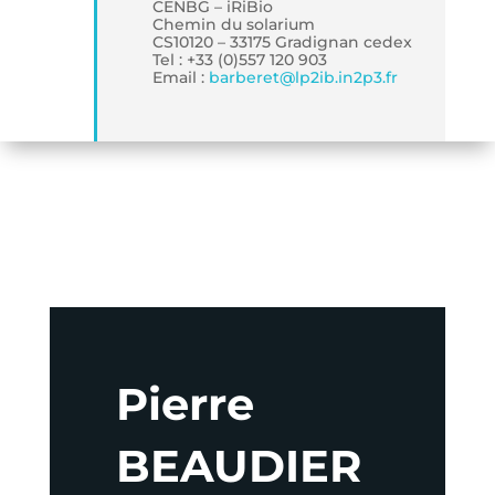
CENBG – iRiBio
Chemin du solarium
CS10120 – 33175 Gradignan cedex
Tel : +33 (0)557 120 903
Email :
barberet
@
lp2ib.in2p3.fr
Pierre
BEAUDIER