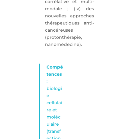
corrélative et multi-
modale ; (iv) des
nouvelles approches
thérapeutiques anti-
cancéreuses
(protonthérapie,
nanomédecine).
Compé
tences
:
biologi
e
cellulai
re et
moléc
ulaire
(transf
ection,