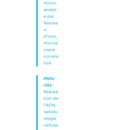
micro-
analys
e par
faiscea
u
d’ions,
micros
copie
corréla
tive
Mots-
clés
:
Répara
tion de
l’ADN,
radiobi
ologie
cellulai