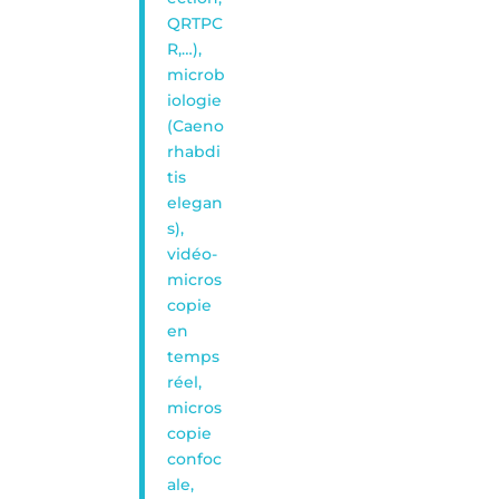
QRTPC
R,…),
microb
iologie
(Caeno
rhabdi
tis
elegan
s),
vidéo-
micros
copie
en
temps
réel,
micros
copie
confoc
ale,