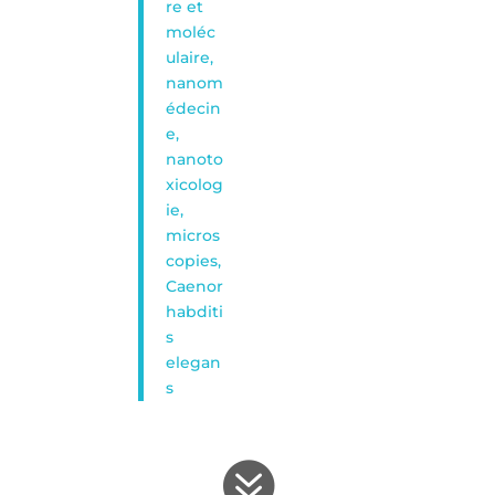
re et
moléc
ulaire,
nanom
édecin
e,
nanoto
xicolog
ie,
micros
copies,
Caenor
habditi
s
elegan
s
