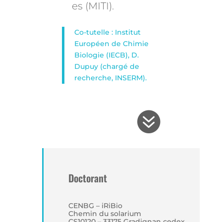
es (MITI).
Co-tutelle : Institut
Européen de Chimie
Biologie (IECB), D.
Dupuy (chargé de
recherche, INSERM).

Doctorant
CENBG – iRiBio
Chemin du solarium
CS10120 – 33175 Gradignan cedex