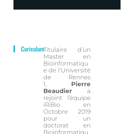
Curiculum
Titulaire d’un
Master en
Bioinformatiqu
e de l’Université
de Rennes
1,
Pierre
Beaudier
a
rejoint l’équipe
iRiBio en
Octobre 2019
pour un
doctorat en
Bioinformatiqu