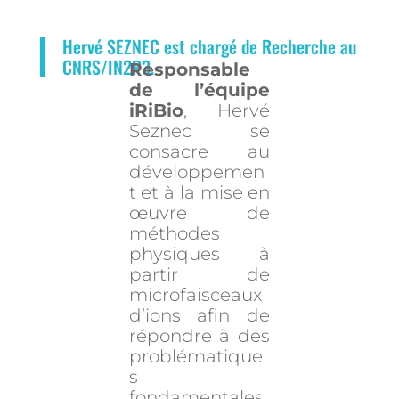
Hervé SEZNEC est chargé de Recherche au
CNRS/IN2P3.
Responsable
de l’équipe
iRiBio
, Hervé
Seznec se
consacre au
développemen
t et à la mise en
œuvre de
méthodes
physiques à
partir de
microfaisceaux
d’ions afin de
répondre à des
problématique
s
fondamentales