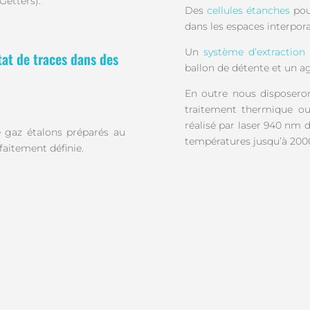
Getters).
Des
cellules étanches
pou
dans les espaces interpor
Un
système d’extraction
état de traces dans des
ballon de détente et un ag
En outre nous disposeron
traitement thermique ou
réalisé par laser 940 nm 
de gaz étalons préparés au
températures jusqu’à 2000
faitement définie.