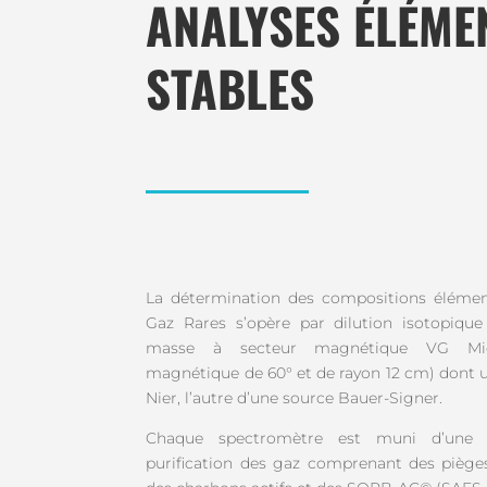
ANALYSES ÉLÉME
STABLES
La détermination des compositions élément
Gaz Rares s’opère par dilution isotopiqu
masse à secteur magnétique VG Micr
magnétique de 60° et de rayon 12 cm) dont u
Nier, l’autre d’une source Bauer-Signer.
Chaque spectromètre est muni d’une l
purification des gaz comprenant des pièges 