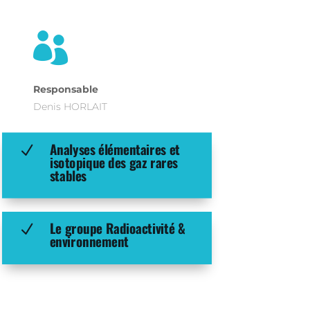

Responsable
Denis HORLAIT
Analyses élémentaires et
N
isotopique des gaz rares
stables
Le groupe Radioactivité &
N
environnement