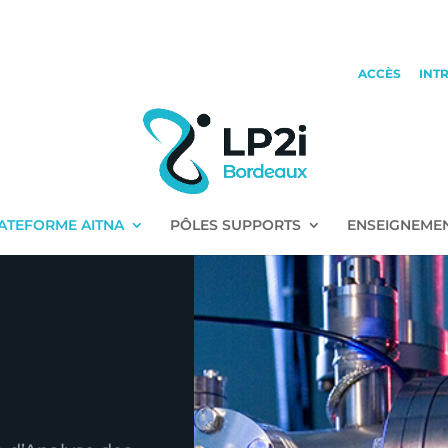
ACCÈS
INT
ATEFORME AITNA
PÔLES SUPPORTS
ENSEIGNEME