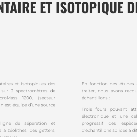
NTAIRE ET ISOTOPIQUE D
aires et isotopiques des
En fonction des études 
e sur 2 spectromètres de
traiter, nous avons reco
oMass 1200, (secteur
échantillons :
n est équipé d’une source
Trois fours pouvant a
électronique et une ce
igne de séparation et
progressif des espèc
à zéolithes, des getters,
d’échantillons solides à d