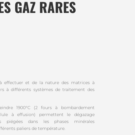
ES GAZ RARES
à effectuer et de la nature des matrices à
urs à différents systèmes de traitement des
tteindre 1900°C (2 fours à bombardement
llule à effusion) permettent le dégazage
es piégées dans les phases minérales
ifférents paliers de température.