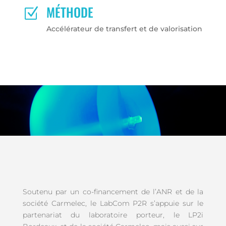
MÉTHODE
Z
Accélérateur de transfert et de valorisation
Soutenu par un co-financement de l’ANR et de la
société Carmelec, le LabCom P2R s’appuie sur le
partenariat du laboratoire porteur, le LP2i