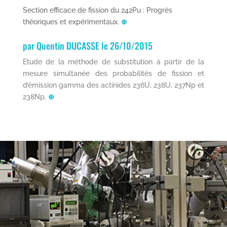
Section efficace de fission du 242Pu : Progrès
théoriques et expérimentaux.
⊕
par Quentin DUCASSE le 26/10/2015
Etude de la méthode de substitution à partir de la
mesure simultanée des probabilités de fission et
d’émission gamma des actinides 236U, 238U, 237Np et
238Np.
⊕