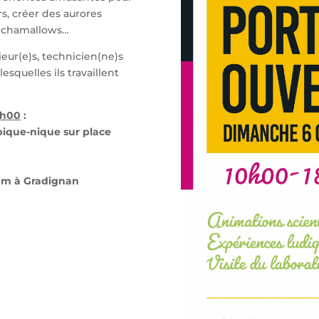
irs, créer des aurores
es chamallows…
eur(e)s, technicien(ne)s
lesquelles ils travaillent
8h00
:
 pique-nique sur place
ium à Gradignan