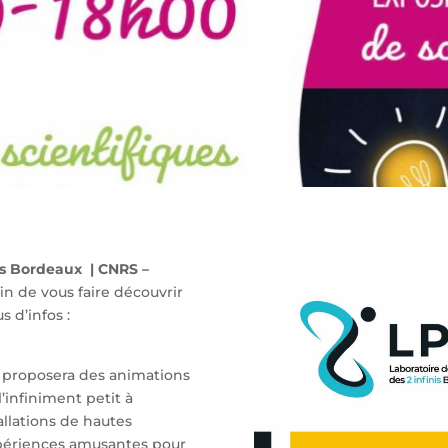
is Bordeaux
| CNRS –
fin de vous faire découvrir
s d’infos :
s proposera des animations
’infiniment petit à
allations de hautes
xpériences amusantes pour