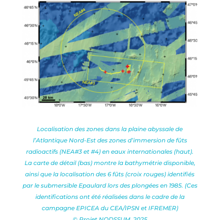
Localisation des zones dans la plaine abyssale de
l’Atlantique Nord-Est des zones d’immersion de fûts
radioactifs (NEA#3 et #4) en eaux internationales (haut).
La carte de détail (bas) montre la bathymétrie disponible,
ainsi que la localisation des 6 fûts (croix rouges) identifiés
par le submersible Epaulard lors des plongées en 1985. (Ces
identifications ont été réalisées dans le cadre de la
campagne EPICEA du CEA/IPSN et IFREMER)
© Projet NODSSUM, 2025