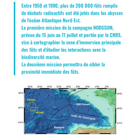
Entre 1950 et 1990, plus de 200 000 fûts remplis
de déchets radioactifs ont été jetés dans les abysses
de l’océan Atlantique Nord-Est.
La première mission de la campagne NODSSUM,
prévue du 15 juin au 11 juillet et portée par le CNRS,
vise à cartographier la zone d’immersion principale
des fûts et d’étudier les interactions avec la
biodiversité marine.
La deuxième mission permettra de cibler la
proximité immédiate des fûts.