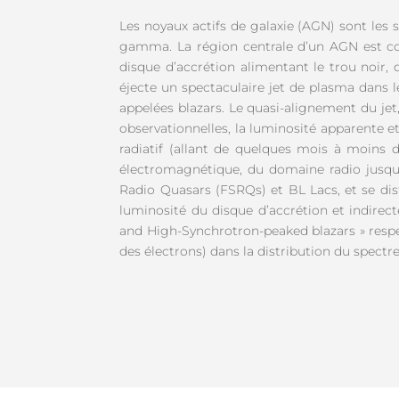
Les noyaux actifs de galaxie (AGN) sont les 
gamma. La région centrale d’un AGN est com
disque d’accrétion alimentant le trou noir,
éjecte un spectaculaire jet de plasma dans le
appelées blazars. Le quasi-alignement du jet, 
observationnelles, la luminosité apparente e
radiatif (allant de quelques mois à moins 
électromagnétique, du domaine radio jusq
Radio Quasars (FSRQs) et BL Lacs, et se dist
luminosité du disque d’accrétion et indirect
and High-Synchrotron-peaked blazars » respec
des électrons) dans la distribution du spect