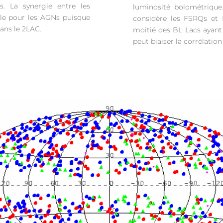
. La synergie entre les
luminosité bolométrique.
le pour les AGNs puisque
considère les FSRQs et 
dans le 2LAC.
moitié des BL Lacs ayant
peut biaiser la corrélation