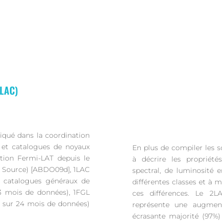
2LAC)
iqué dans la coordination
es et catalogues de noyaux
En plus de compiler les s
ation Fermi-LAT depuis le
à décrire les propriétés
 Source) [ABDO09d], 1LAC
spectral, de luminosité 
x catalogues généraux de
différentes classes et à
 3 mois de données), 1FGL
ces différences. Le 2
é sur 24 mois de données)
représente une augmen
écrasante majorité (97%)