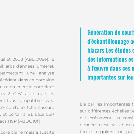
Génération de cour
d’échantillonnage ad
blazars Les études d
des informations es
uillet 2008 [ABDO09e], le
illiards d’années lumière),
à l’œuvre dans ces 
permettant une analyse
importantes sur le
précédent dans ce domaine
pectre en énergie complexe
rs 2 GeV, alors que les
ent tous compatibles avec
De par les importantes f
sence d’une telle cassure
sur différentes échelles 
s, et certains BL Lacs LSP
qui préservent un max
Lacs HSP [ABDO10f].
données n’est pas chose a
temps réguliers, un pas
ncore claire mais a suscité