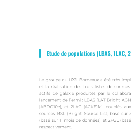
Etude de populations (LBAS, 1LAC, 
Le groupe du LP2i Bordeaux a été très impl
et la réalisation des trois listes de sourc
actifs de galaxie produites par la collabor
lancement de Fermi : LBAS (LAT Bright AGN
[ABDO10e], et 2LAC [ACKE11a], couplés au
sources BSL (Bright Source List, basé sur
(basé sur 11 mois de données) et 2FGL (bas
respectivement.