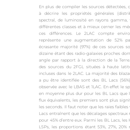
En plus de compiler les sources détectées, 
à décrire les propriétés générales (distri
spectral, de luminosité en rayons gamma, va
différentes classes et à mieux cerner les m
ces différences. Le 2LAC compte enviro
représente une augmentation de 52% pa
écrasante majorité (97%) de ces sources so
dizaine étant des radio-galaxies proches dont
angle par rapport à la direction de la Ter
des sources du 2FGL situées à haute latit
incluses dans le 2LAC. La majorité des blazar
a pu être identifiée sont des BL Lacs (56%
observée avec le LBAS et 1LAC. En effet le 
en moyenne plus dur pour les BL Lacs que le
flux équivalents, les premiers sont plus sign
les seconds. Il faut noter que les raies faible
Lacs entraînent que les décalages spectraux
pour 45% d’entre eux. Parmi les BL Lacs, les
LSPs, les proportions étant 53%, 27%, 20% 