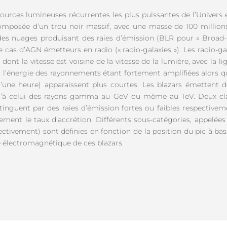
sources lumineuses récurrentes les plus puissantes de l’Univers 
posée d’un trou noir massif, avec une masse de 100 millions 
 des nuages produisant des raies d’émission (BLR pour « Broad-L
 cas d’AGN émetteurs en radio (« radio-galaxies »). Les radio-gala
dont la vitesse est voisine de la vitesse de la lumière, avec la l
t l’énergie des rayonnements étant fortement amplifiées alors que
d’une heure) apparaissent plus courtes. Les blazars émettent
u’à celui des rayons gamma au GeV ou même au TeV. Deux cla
inguent par des raies d’émission fortes ou faibles respectivement
ement le taux d’accrétion. Différents sous-catégories, appelée
tivement) sont définies en fonction de la position du pic à bas
re électromagnétique de ces blazars.