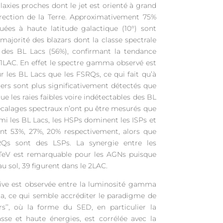
laxies proches dont le jet est orienté à grand
irection de la Terre. Approximativement 75%
ées à haute latitude galactique (10°) sont
 majorité des blazars dont la classe spectrale
t des BL Lacs (56%), confirmant la tendance
 1LAC. En effet le spectre gamma observé est
 les BL Lacs que les FSRQs, ce qui fait qu’à
miers sont plus significativement détectés que
que les raies faibles voire indétectables des BL
écalages spectraux n’ont pu être mesurés que
mi les BL Lacs, les HSPs dominent les ISPs et
ant 53%, 27%, 20% respectivement, alors que
Qs sont des LSPs. La synergie entre les
eV est remarquable pour les AGNs puisque
u sol, 39 figurent dans le 2LAC.
ative est observée entre la luminosité gamma
ma, ce qui semble accréditer le paradigme de
s’’, où la forme du SED, en particulier la
sse et haute énergies, est corrélée avec la