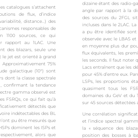
dizaine étant des radio-ga
ces catalogues s’attachent
angle par rapport à la d
butions de flux, d’indice
des sources du 2FGL situ
riabilité, distance…) des
incluses dans le 2LAC. La
écanismes responsables de
a pu être identifiée son
n 1100 sources, ce qui
observée avec le LBAS et
r rapport au 1LAC. Une
en moyenne plus dur pour
nt des blazars, seule une
flux équivalents, les pre
 le jet est orienté à grand
les seconds. Il faut noter 
re. Approximativement 75%
Lacs entraînent que les d
ude galactique (10°) sont
pour 45% d’entre eux. Par
s dont la classe spectrale
LSPs, les proportions ét
), confirmant la tendance
quasiment tous les FSR
spectre gamma observé est
domaines du GeV et du T
s FSRQs, ce qui fait qu’à
sur 45 sources détectées a
ificativement détectés que
s voire indétectables des BL
Une corrélation signific
 n’ont pu être mesurés que
et l’indice spectral gam
 HSPs dominent les ISPs et
la « séquence des blazar
respectivement, alors que
position des bosses à ba